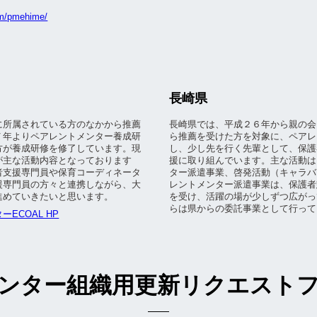
om/pmehime/
長崎県
に所属されている方のなかから推薦
長崎県では、平成２６年から親の会
７年よりペアレントメンター養成研
ら推薦を受けた方を対象に、ペアレ
方が養成研修を修了しています。現
し、少し先を行く先輩として、保護
が主な活動内容となっております
援に取り組んでいます。主な活動は
者支援専門員や保育コーディネータ
ター派遣事業、啓発活動（キャラバ
援専門員の方々と連携しながら、大
レントメンター派遣事業は、保護者
進めていきたいと思います。
を受け、活躍の場が少しずつ広がっ
らは県からの委託事業として行って
ECOAL HP
ンター組織用更新リクエスト