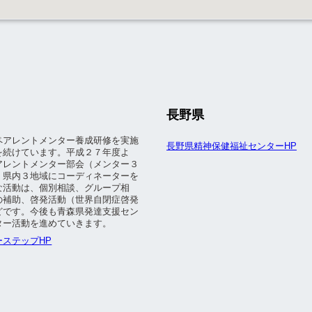
長野県
ペアレントメンター養成研修を実施
長野県精神保健福祉センターHP
を続けています。平成２７年度よ
アレントメンター部会（メンター３
、県内３地域にコーディネーターを
な活動は、個別相談、グループ相
の補助、啓発活動（世界自閉症啓発
どです。今後も青森県発達支援セン
ター活動を進めていきます。
ステップHP