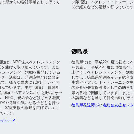
らは県からの委託事業として行って
ン隊活動、ペアレント・トレーニン
ズの紹介などの活動を行っています
徳島県
動は、NPO法人ペアレントメンタ
徳島県では，平成22年度に初めて
託を受けて取り組んでいます。また
を実施し，平成25年度には徳島ペ
レントメンター活動を展開している
上げて，ペアレント・メンター活動
ンター活動は、発達障害だけに限定
しては，徳島県発達障がい者総合支
して、様々な障害にも対応したペア
事業やペアレント・トレーニング事
組んでいます。主な活動は、個別相
の紹介や先輩保護者としての助言を
動(「ペアメンCafe」と呼ぶ)を中
県内各地で開催しています。また，
、NPO、親の会などはじめ各種関
の講義などを通して啓発活動も行っ
障害や発達の気になる子どもを持つ
徳島県発達障がい者総合支援センタ
し、家庭支援の裾野を広げていくこ
でいます。
かがわHP