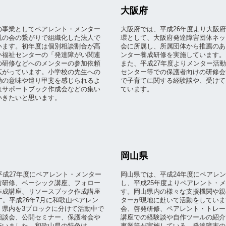
大阪府
の事業としてペアレント・メンター
大阪府では、平成26年度より大阪
親の会の繋がりで組織化した法人で
環として、大阪府発達障害団体ネッ
います。初年度は個別相談割合が高
会に所属し、所属団体から推薦のあ
い福祉センターの「発達障がい関連
ンター養成研修を実施しています。
の研修などへのメンターの参加依頼
また、平成27年度よりメンター活
広がっています。小学校の先生への
センター等での保護者向けの研修会
動の意味や遣り甲斐を感じられるよ
で子育てに関する経験談や、受けて
はサポートブック作成会などの集い
ています。
いきたいと思います。
岡山県
平成27年度にペアレント・メンター
岡山県では、平成24年度にペアレ
前研修、ベーシック講座、フォロー
し、平成25年度よりペアレント・
作成講座、リソースブック作成講座
す。岡山県内の様々な支援機関や親
す。平成26年7月に和歌山ペアレン
ターが現地に赴いて活動をしていま
、県内を3ブロックに分けて活動中で
会、啓発研修、ペアレント・トレー
相談会、公開セミナー、保護者会や
講座での経験談や自作ツールの紹介
行いました。和歌山県の特色は、
事業等が実施している、発達障害の