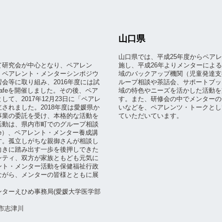
山口県
山口県では、平成25年度からペア
て研究会が中心となり、ペアレン
施し、平成26年よりメンターによ
、ペアレント・メンターシンポジウ
域のバックアップ機関（児童発達支
会等に取り組み、2016年度には試
ループ相談や茶話会、サポートブッ
afeを開催しました。その後、ペア
域の特色やニーズを活かした活動を
て、2017年12月23日に「ペアレ
す。また、研修会の中でメンターの
されました。2018年度は愛媛県か
いなどを、ペアレンツ・トークとし
事業の委託を受け、本格的な活動を
ていただいています。
活動は、県内市町でのグループ相談
fe）、ペアレント・メンター養成講
す。孤立しがちな親御さんが相談し
向きに踏み出す一歩を後押しできた
ンティ、双方が家族ともども元気に
ント・メンター活動を保健福祉行政
ながら、メンターの皆様とともに展
ンターえひめ事務局(愛媛大学医学部
温市志津川