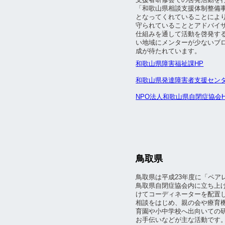
「和歌山県相談支援体制整備
となってくれていることによ
守られていることとアドバイ
仕組みを通して活動を啓発す
い地域にメンターが少ないブ
成が待たれています。
和歌山県障害福祉課HP
和歌山県発達障害者支援センタ
NPO法人和歌山県自閉症協会H
鳥取県
鳥取県は平成23年度に「ペア
鳥取県自閉症協会内に立ち上げ
けてコーディネーターを配置
相談をはじめ、親の会や療育
育園や小中学校へ出向いての
お手伝いなどが主な活動です。