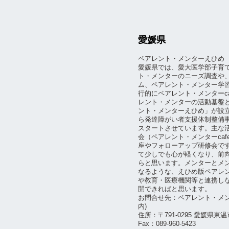
愛媛県
ペアレント・メンターえひめ
愛媛県では、愛大医学部子育
ト・メンターのニーズ調査や
ム、ペアレント・メンター学習
行的にペアレント・メンターc
レント・メンターの活動基盤とし
ント・メンターえひめ」が設立
ら発達障がい者支援体制整備
スタートさせています。主な
会（ペアレント・メンターca
座やフォローアップ研修会で
て少しでも心が軽くなり、前
らと思います。メンターとメ
なるような、えひめ版ペアレ
や教育・医療機関等と連携し
開できればと思います。
お問合せ先：ペアレント・メ
内)
住所：〒791-0295 愛媛県東
Fax：089-960-5423