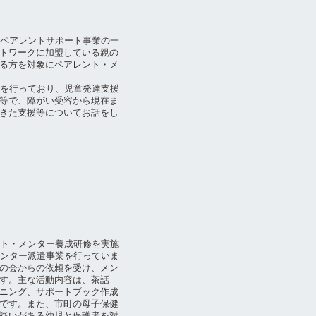
府ペアレントサポート事業の一
トワークに加盟している親の
る方を対象にペアレント・メ
動を行っており、児童発達支援
等で、障がい受容から現在ま
きた支援等についてお話をし
ント・メンター養成研修を実施
メンター派遣事業を行っていま
の会からの依頼を受け、メン
す。主な活動内容は、茶話
ニング、サポートブック作成
です。また、市町の母子保健
疑いがある幼児と保護者を対