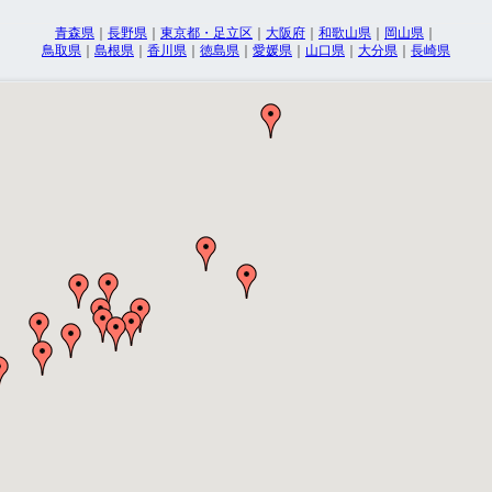
青森県
｜
長野県
｜
東京都・足立区
｜
大阪府
｜
和歌山県
｜
岡山県
｜
鳥取県
｜
島根県
｜
香川県
｜
徳島県
｜
愛媛県
｜
山口県
｜
大分県
｜
長崎県