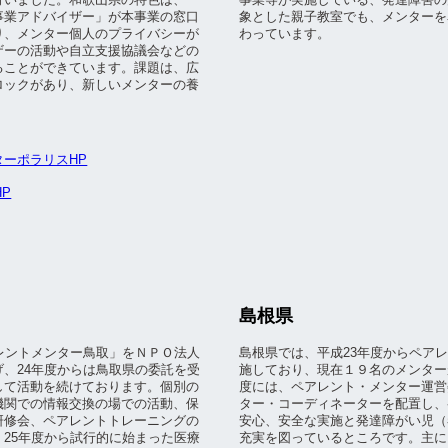
事業アドバイザー」が本事業の窓口
象とした親子教室でも、メンターを
り、メンター個人のプライバシーが
わっています。
ザーの活動や自立支援協議会などの
ることができています。課題は、広
ロックがあり、新しいメンターの養
ーポラリスHP
P
島根県
レントメンター鳥取」をＮＰＯ法人
島根県では、平成23年度からペア
、24年度からは鳥取県の委託を受
施しており、現在１９名のメンター
して活動を続けております。個別の
度には、ペアレント・メンター運営
機関での情報交換の場での活動、保
ター・コーディネーターを配置し、
研修会、ペアレントトレーニングの
安心、安全な実施と発達障がい児（
25年度から試行的に始まった医療
充実を図っているところです。主に