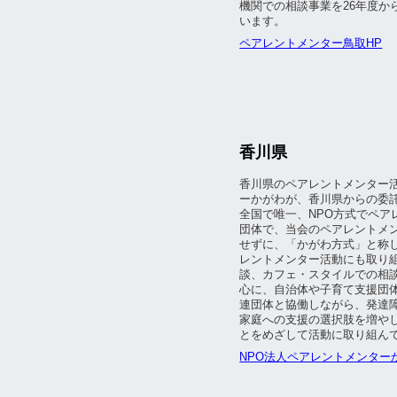
機関での相談事業を26年度か
います。
ペアレントメンター鳥取HP
香川県
香川県のペアレントメンター活
ーかがわが、香川県からの委
全国で唯一、NPO方式でペア
団体で、当会のペアレントメ
せずに、「かがわ方式」と称
レントメンター活動にも取り
談、カフェ・スタイルでの相談活
心に、自治体や子育て支援団体
連団体と協働しながら、発達
家庭への支援の選択肢を増や
とをめざして活動に取り組ん
NPO法人ペアレントメンター